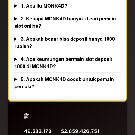
1. Apa itu MONK4D?
2. Kenapa MONK4D banyak dicari pemain
slot online?
3. Apakah benar bisa deposit hanya 1000
rupiah?
4. Apa keuntungan bermain slot deposit
1000 di MONK4D?
5. Apakah MONK4D cocok untuk pemain
pemula?
49.582.178
$2.859.426.751