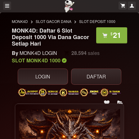
MONK4D
SLOT GACOR DANA
SLOT DEPOSIT 1000
MONK4D: Daftar 6 Slot
21
$
Deposit 1000 Via Dana Gacor
Setiap Hari
By
MONK4D LOGIN
28.594
sales
SLOT MONK4D 1000
LOGIN
DAFTAR